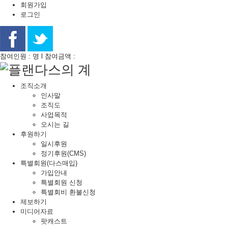
회원가입
로그인
참여인원 : 명 l 참여금액 :
조직소개
인사말
조직도
사업목적
오시는 길
후원하기
일시후원
정기후원(CMS)
특별회원(다스매입)
가입안내
특별회원 신청
특별회비 환불신청
제보하기
미디어자료
팟캐스트