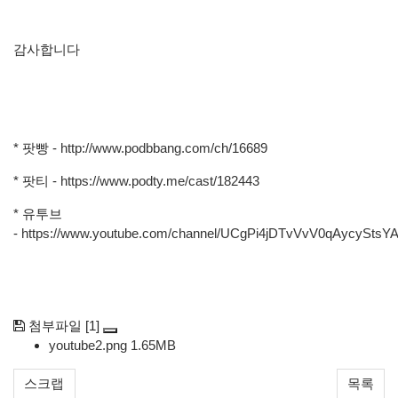
감사합니다
* 팟빵 -
http://www.podbbang.com/ch/16689
* 팟티 -
https://www.podty.me/cast/182443
* 유투브
-
https://www.youtube.com/channel/UCgPi4jDTvVvV0qAycyStsY
[1]
첨부파일
youtube2.png
1.65MB
스크랩
목록