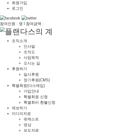
회원가입
로그인
참여인원 : 명 l 참여금액 :
조직소개
인사말
조직도
사업목적
오시는 길
후원하기
일시후원
정기후원(CMS)
특별회원(다스매입)
가입안내
특별회원 신청
특별회비 환불신청
제보하기
미디어자료
팟캐스트
영상
보도자료