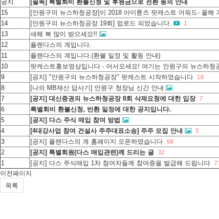
공지
[필독] 특별회비 환불신청 및 후원금으로 전환 동의 안내
15
[안원구의 뉴스하청공장]이 2018 아이튠즈 팟캐스트 어워드- 올
14
[안원구의 뉴스하청공장 19회] 업로드 되었습니다.
1
13
새해 복 많이 받으세요!!
12
플랜다스의 계입니다.
11
플랜다스의 계입니다.(환불 일정 및 활동 안내)
10
팟캐스트홍보영상입니다 - 어서오세요! 여기는 안원구의 뉴스하청
9
[공지] "안원구의 뉴스하청공장" 팟캐스트 시작하였습니다
18
8
[나의 MB재산 답사기] 안원구 청장님 신간 안내
7
[공지] 대신증권의 뉴스하청공장 8회 삭제요청에 대한 입장
7
6
특별회비 환불신청, 반환 일정에 대한 공지입니다.
5
[공지] 다스 주식 매입 참여 방법
4
[4대강사업 참여 건설사 주주대표소송] 주주 모집 안내
5
3
[공지] 플랜다스의 계 홈페이지 오픈하였습니다
98
2
[공지] 특별회원(다스 매입관련)께 드리는 글
32
1
[공지] 다스 주식매입 1차 참여자들께 참여증을 발급해 드립니다
7
이전페이지
목록