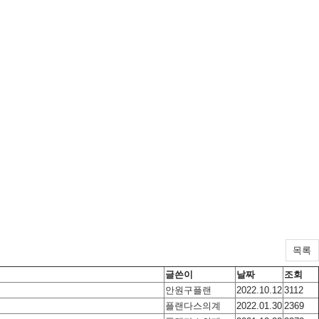
목록
글쓴이
날짜
조회
안원구플랜
2022.10.12
3112
플랜다스의계
2022.01.30
2369