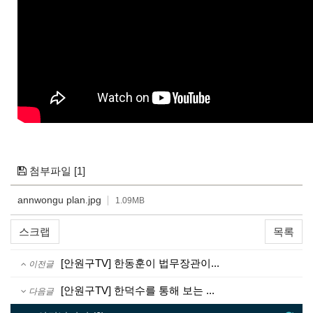
[1]
첨부파일
annwongu plan.jpg
1.09MB
스크랩
목록
[안원구TV] 한동훈이 법무장관이...
이전글
[안원구TV] 한덕수를 통해 보는 ...
다음글